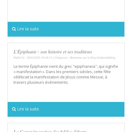
Lire la suite
L’Épiphanie : son histoire et ses traditions
Publié le : 16/12/2025 16:28:15 | Catégories :
Bienvenue sur le blog Godsavetheking
Le terme Épiphanie vient du grec "epiphaneia", qui signifie
« manifestation ». Dans les premiers siècles, cette fête
célébrait la manifestation de Jésus comme Messie, à
travers plusieurs événements.
Lire la suite
La Commémoration des fidèles défunts