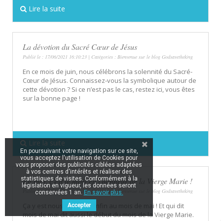
Lire la suite
La dévotion du Sacré Cœur de Jésus
Publié le : 17/06/2021 16:10:23 | Catégories :
Bienvenue sur le blog Godsavetheking
En ce mois de juin, nous célébrons la solennité du Sacré-
Cœur de Jésus. Connaissez-vous la symbolique autour de
cette dévotion ? Si ce n’est pas le cas, restez ici, vous êtes
sur la bonne page !
Lire la suite
En poursuivant votre navigation sur ce site,
vous acceptez l'utilisation de Cookies pour
vous proposer des publicités ciblées adaptées
à vos centres d'intérêts et réaliser des
statistiques de visites. Conformément à la
En mai, c'est le mois en l'honneur de la Vierge Marie !
législation en vigueur, les données seront
Publié le : 27/04/2021 16:43:37 | Catégories :
Bienvenue sur le blog Godsavetheking
conservées 1 an.
En savoir plus.
Ça y est nous sommes enfin au mois de mai ! Et qui dit
Accepter
mois de mai dit aussi le début du mois de la Vierge Marie.