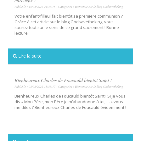
chrétiens ?
Publié le : 15/03/2022 21:33:15 | Catégories :
Bienvenue sur le blog Godsavetheking
Votre enfant/filleul fait bientôt sa première communion ?
Grâce à cet article sur le blog Godsavetheking, vous
saurez tout sur le sens de ce grand sacrement ! Bonne
lecture !
Lire la suite
Bienheureux Charles de Foucauld bientôt Saint !
Publié le : 03/02/2022 15:33:17 | Catégories :
Bienvenue sur le blog Godsavetheking
Bienheureux Charles de Foucauld bientôt Saint ! Si je vous
dis « Mon Père, mon Père je m’abandonne à toi, … » vous
me dites ? Bienheureux Charles de Foucauld évidemment !