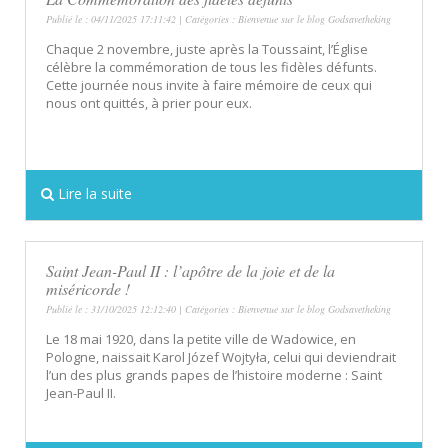
Publié le : 04/11/2025 17:11:42 | Catégories :
Bienvenue sur le blog Godsavetheking
Chaque 2 novembre, juste après la Toussaint, l’Église
célèbre la commémoration de tous les fidèles défunts.
Cette journée nous invite à faire mémoire de ceux qui
nous ont quittés, à prier pour eux.
Lire la suite
Saint Jean-Paul II : l’apôtre de la joie et de la
miséricorde !
Publié le : 31/10/2025 12:12:40 | Catégories :
Bienvenue sur le blog Godsavetheking
Le 18 mai 1920, dans la petite ville de Wadowice, en
Pologne, naissait Karol Józef Wojtyła, celui qui deviendrait
l’un des plus grands papes de l’histoire moderne : Saint
Jean-Paul II.