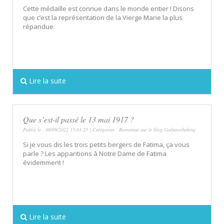
Cette médaille est connue dans le monde entier ! Disons
que c’est la représentation de la Vierge Marie la plus
répandue.
Lire la suite
Que s’est-il passé le 13 mai 1917 ?
Publié le : 08/09/2022 15:03:25 | Catégories :
Bienvenue sur le blog Godsavetheking
Si je vous dis les trois petits bergers de Fatima, ça vous
parle ? Les apparitions à Notre Dame de Fatima
évidemment !
Lire la suite