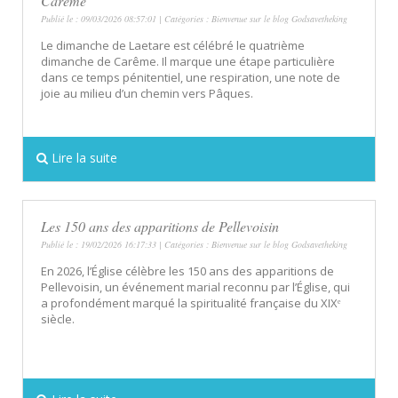
Carême
Publié le : 09/03/2026 08:57:01 | Catégories :
Bienvenue sur le blog Godsavetheking
Le dimanche de Laetare est célébré le quatrième
dimanche de Carême. Il marque une étape particulière
dans ce temps pénitentiel, une respiration, une note de
joie au milieu d’un chemin vers Pâques.
Lire la suite
Les 150 ans des apparitions de Pellevoisin
Publié le : 19/02/2026 16:17:33 | Catégories :
Bienvenue sur le blog Godsavetheking
En 2026, l’Église célèbre les 150 ans des apparitions de
Pellevoisin, un événement marial reconnu par l’Église, qui
a profondément marqué la spiritualité française du XIXᵉ
siècle.