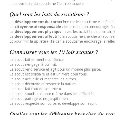
… Le symbole du scoutisme ? la croix scoute.
Quel sont les buts du scoutisme ?
Le
développement du caractère
car le scoutisme vise à aider
La
citoyenneté responsable
: les scouts sont encouragés à 
Le
développement physique
: avec les activités de plein ai
Le
développement affectif
: le scoutisme cherche à favoris
Et pour finir
la spiritualité
car le scoutisme encourage la réflex
Connaissez vous les 10 lois scoutes ?
Le scout fait et mérite confiance.
Le scout s’engage là où il vit.
Le scout rend service et agit pour un monde plus juste.
Le scout est solidaire et est un frère pour tous.
Le scout accueille et respecte les autres.
Le scout découvre et respecte la nature.
Le scout fait tout de son mieux.
Le scout sourit et chante même dans les difficultés.
Le scout partage et ne gaspille rien.
Le scout respecte son corps et développe son esprit.
Quelles sont les différentes branches du sco