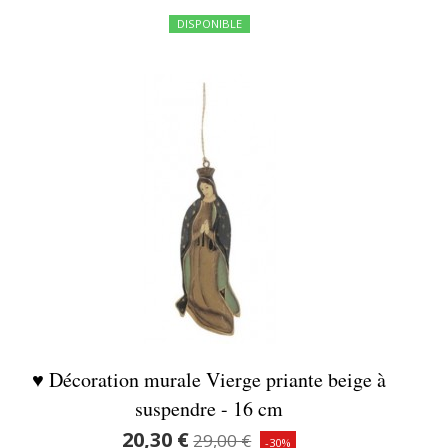
DISPONIBLE
♥ Décoration murale Vierge priante beige à
suspendre - 16 cm
20,30 €
29,00 €
-30%