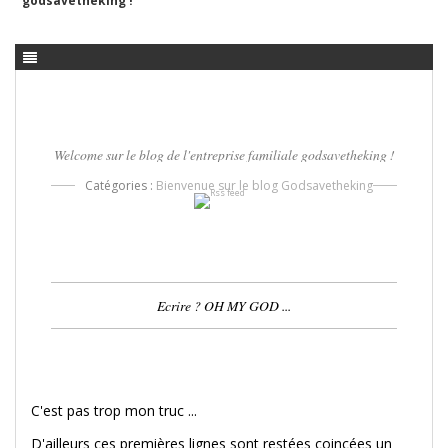
godsavetheking !
le
:
27
Welcome sur le blog de l'entreprise familiale godsavetheking !
Catégories :
Bienvenue sur le blog Godsavetheking
Ecrire ? OH MY GOD ...
C'est pas trop mon truc ...
D'ailleurs ces premières lignes sont restées coincées un