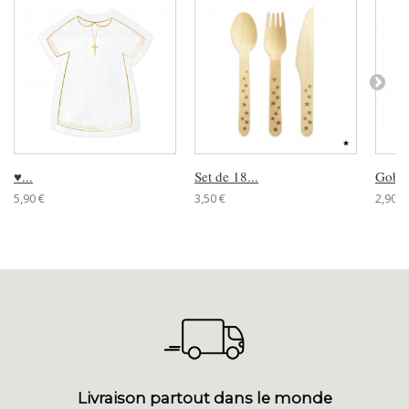
♥...
Set de 18...
Gobele
5,90 €
3,50 €
2,90 €
Livraison partout dans le monde