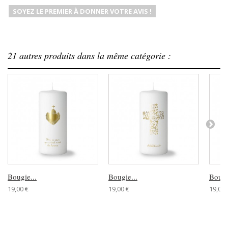
SOYEZ LE PREMIER À DONNER VOTRE AVIS !
21 autres produits dans la même catégorie :
Bougie...
Bougie...
Bougi
19,00 €
19,00 €
19,00 