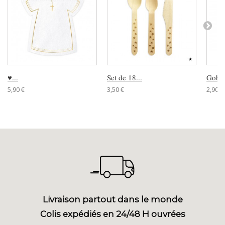
♥...
Set de 18...
Gobele
5,90 €
3,50 €
2,90 €
Livraison partout dans le monde
Colis expédiés en 24/48 H ouvrées