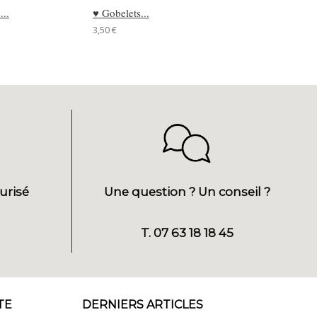
...
♥ Gobelets...
♥ Gobelets...
3,50 €
3,90 €
urisé
Une question ? Un conseil ?
T. 07 63 18 18 45
TE
DERNIERS ARTICLES