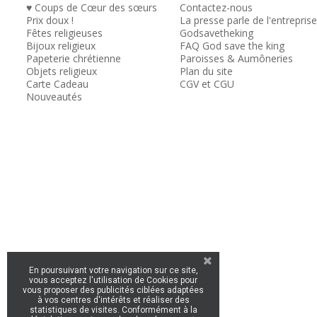
♥ Coups de Cœur des sœurs
Contactez-nous
Prix doux !
La presse parle de l'entreprise
Fêtes religieuses
Godsavetheking
Bijoux religieux
FAQ God save the king
Papeterie chrétienne
Paroisses & Aumôneries
Objets religieux
Plan du site
Carte Cadeau
CGV et CGU
Nouveautés
En poursuivant votre navigation sur ce site,
vous acceptez l'utilisation de Cookies pour
vous proposer des publicités ciblées adaptées
à vos centres d'intérêts et réaliser des
statistiques de visites. Conformément à la