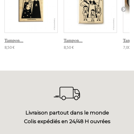
Tampon...
Tampon...
Tampo
8,50 €
8,50 €
7,00 €
Livraison partout dans le monde
Colis expédiés en 24/48 H ouvrées