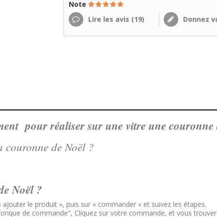
Note
Lire les avis (
19
)
Donnez vo
ement pour réaliser sur une vitre une couronne 
 la couronne de Noël ?
de Noël ?
 « ajouter le produit », puis sur « commander » et suivez les étapes.
storique de commande", Cliquez sur votre commande, et vous trouve