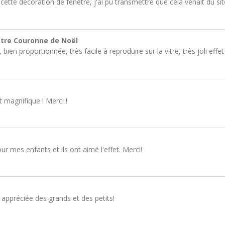
cette décoration de fenêtre, j'ai pu transmettre que cela venait du si
être Couronne de Noël
bien proportionnée, très facile à reproduire sur la vitre, très joli effe
 magnifique ! Merci !
our mes enfants et ils ont aimé l'effet. Merci!
 appréciée des grands et des petits!