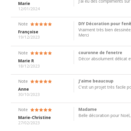
J'ai eu des compliments sur 
Marie
12/01/2024
DIY Décoration pour fen
Note
Vraiment très bien dessinée, 
Françoise
Merci
19/12/2023
couronne de fenetre
Note
Décor absolument délicat et
Marie R
18/12/2023
J'aime beaucoup
Note
C'est un projet très facile p
Anne
30/10/2023
Madame
Note
Belle décoration pour Noël,
Marie-Christine
27/02/2023