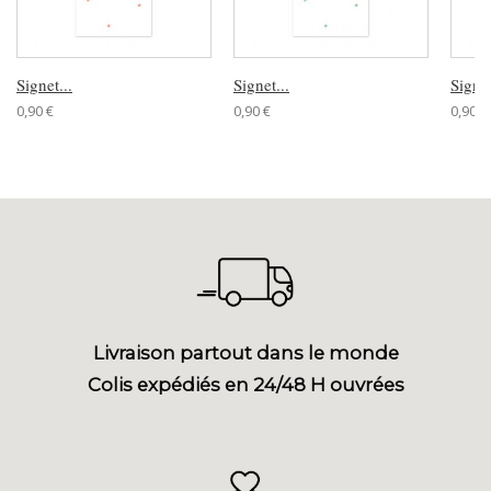
Signet...
Signet...
Signet
0,90 €
0,90 €
0,90 €
Livraison partout dans le monde
Colis expédiés en 24/48 H ouvrées