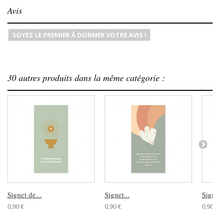
Avis
SOYEZ LE PREMIER À DONNER VOTRE AVIS !
30 autres produits dans la même catégorie :
Signet de...
Signet...
Signet
0,90 €
0,90 €
0,90 €