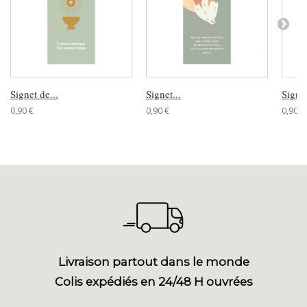
Signet de...
Signet...
Signet
0,90 €
0,90 €
0,90 €
Livraison partout dans le monde
Colis expédiés en 24/48 H ouvrées