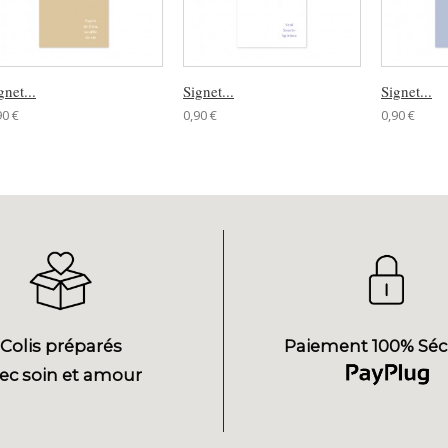
gnet...
Signet...
Signet...
90 €
0,90 €
0,90 €
Colis préparés
Paiement 100% Séc
ec soin et amour