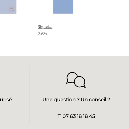
Signet...
Signet...
0,90 €
0,90 €
urisé
Une question ? Un conseil ?
T. 07 63 18 18 45