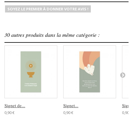
SOYEZ LE PREMIER À DONNER VOTRE AVIS !
30 autres produits dans la même catégorie :
Signet de...
Signet...
Signet
0,90 €
0,90 €
0,90 €