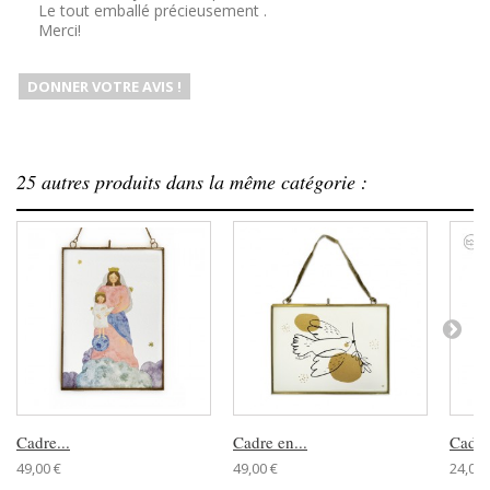
Le tout emballé précieusement .
Merci!
DONNER VOTRE AVIS !
25 autres produits dans la même catégorie :
Cadre...
Cadre en...
Cadre
49,00 €
49,00 €
24,00 