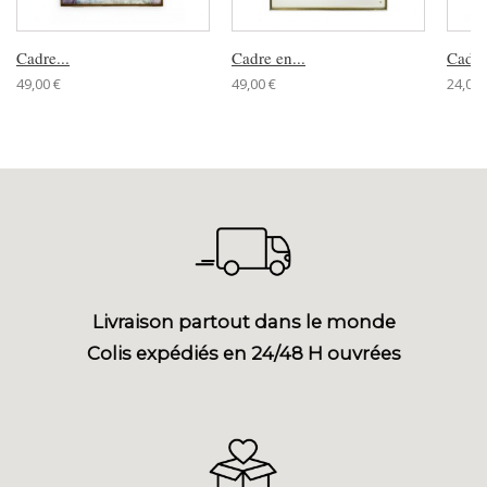
Cadre...
Cadre en...
Cadre
49,00 €
49,00 €
24,00 
Livraison partout dans le monde
Colis expédiés en 24/48 H ouvrées