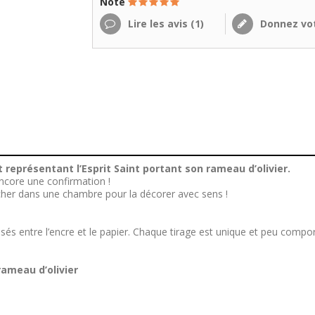
Note
Lire les avis (
1
)
Donnez vot
 représentant l’Esprit Saint portant son rameau d’olivier.
core une confirmation !
ocher dans une chambre pour la décorer avec sens !
sés entre l’encre et le papier. Chaque tirage est unique et peu comporte
rameau d’olivier