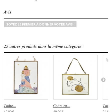
Avis
SOYEZ LE PREMIER À DONNER VOTRE AVIS !
25 autres produits dans la même catégorie :
Cadre...
Cadre en...
Cadre
49,00 €
49,00 €
24,00 