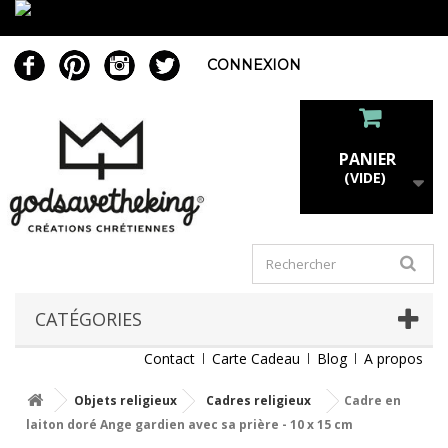
CONNEXION
PANIER
(VIDE)
CATÉGORIES
Contact
Carte Cadeau
Blog
A propos
Objets religieux
Cadres religieux
Cadre en
laiton doré Ange gardien avec sa prière - 10 x 15 cm