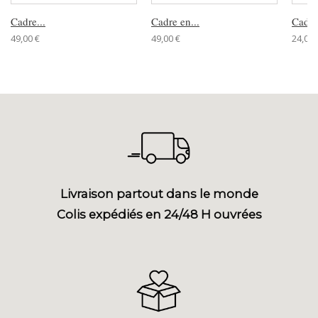
Cadre...
Cadre en...
Cadre
49,00 €
49,00 €
24,00 
Livraison partout dans le monde
Colis expédiés en 24/48 H ouvrées