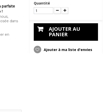
Quantité
 parfaite
 !
nous,
éposée dans
AJOUTER AU
PANIER
der en
Ajouter à ma liste d'envies