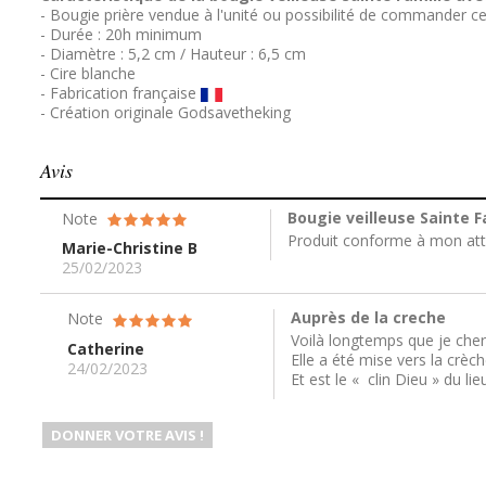
- Bougie prière vendue à l'unité ou possibilité de commander ce
- Durée : 20h minimum
- Diamètre : 5,2 cm / Hauteur : 6,5 cm
- Cire blanche
- Fabrication française
- Création originale Godsavetheking
Avis
Bougie veilleuse Sainte F
Note
Produit conforme à mon atten
Marie-Christine B
25/02/2023
Auprès de la creche
Note
Voilà longtemps que je cher
Catherine
Elle a été mise vers la crèc
24/02/2023
Et est le « clin Dieu » du lie
DONNER VOTRE AVIS !