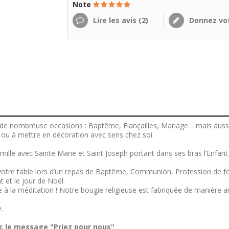
Note
Lire les avis (
2
)
Donnez vot
r de nombreuse occasions : Baptême, Fiançailles, Mariage… mais aussi 
 ou à mettre en décoration avec sens chez soi.
amille avec Sainte Marie et Saint Joseph portant dans ses bras l’Enfant J
votre table lors d’un repas de Baptême, Communion, Profession de foi
 et le jour de Noël.
à la méditation ! Notre bougie religieuse est fabriquée de manière arti
.
ec le message "Priez pour nous"