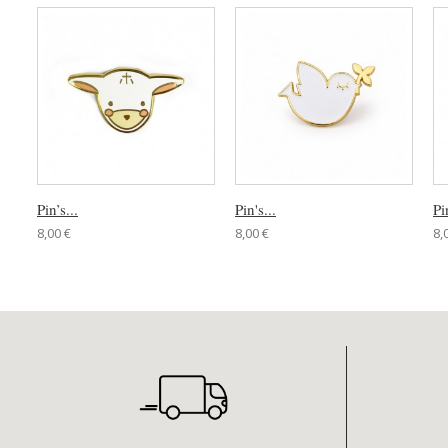
Pin’s...
Pin's...
Pi
8,00 €
8,00 €
8,