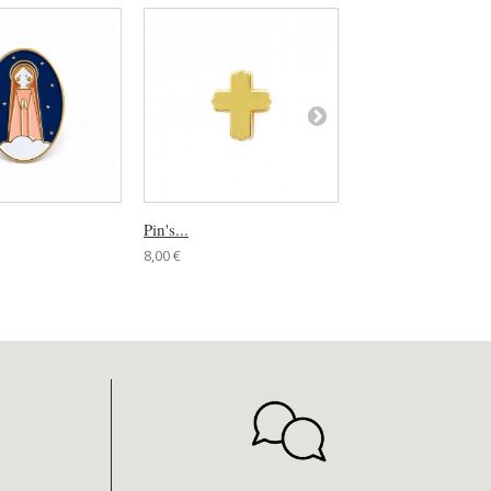
Pin's...
Pin’s Croix...
8,00 €
8,00 €