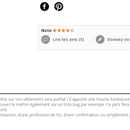
Note
Lire les avis (
5
)
Donnez vot
tre sur vos vêtements sera parfait ! Il apporte une touche lumineuse 
pouvez le mettre également sur un tote bag par exemple. Ce pin’s fera
oré.
ommunion, d'une profession de foi, d'une confirmation ou simplement p