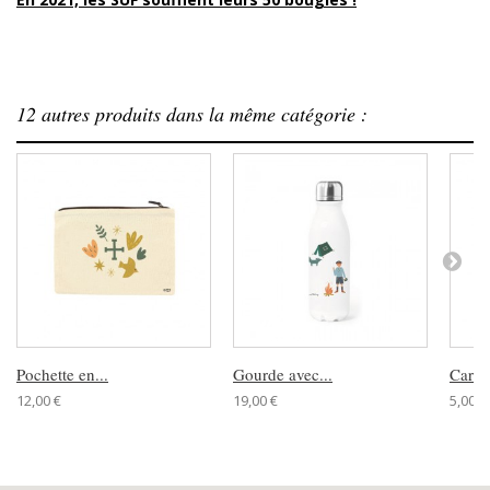
12 autres produits dans la même catégorie :
Pochette en...
Gourde avec...
Carnet
12,00 €
19,00 €
5,00 €