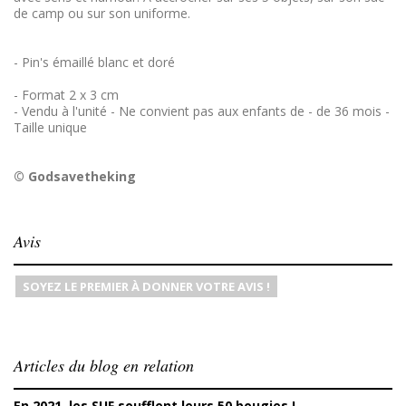
de camp ou sur son uniforme.
- Pin's émaillé blanc et doré
- Format 2 x 3 cm
- Vendu à l'unité - Ne convient pas aux enfants de - de 36 mois -
Taille unique
© Godsavetheking
Avis
SOYEZ LE PREMIER À DONNER VOTRE AVIS !
Articles du blog en relation
En 2021, les SUF soufflent leurs 50 bougies !