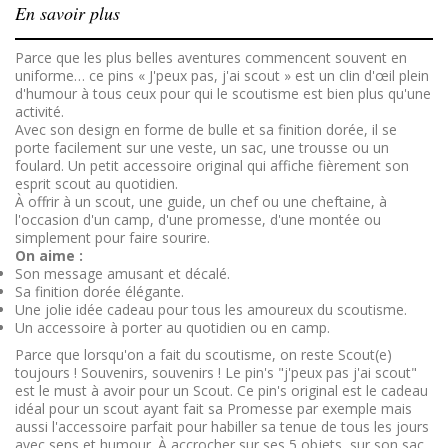
En savoir plus
Parce que les plus belles aventures commencent souvent en
uniforme… ce pins « J'peux pas, j'ai scout » est un clin d'œil plein
d'humour à tous ceux pour qui le scoutisme est bien plus qu'une
activité.
Avec son design en forme de bulle et sa finition dorée, il se
porte facilement sur une veste, un sac, une trousse ou un
foulard. Un petit accessoire original qui affiche fièrement son
esprit scout au quotidien.
À offrir à un scout, une guide, un chef ou une cheftaine, à
l'occasion d'un camp, d'une promesse, d'une montée ou
simplement pour faire sourire.
On aime :
Son message amusant et décalé.
Sa finition dorée élégante.
Une jolie idée cadeau pour tous les amoureux du scoutisme.
Un accessoire à porter au quotidien ou en camp.
Parce que lorsqu'on a fait du scoutisme, on reste Scout(e)
toujours ! Souvenirs, souvenirs ! Le pin's "j'peux pas j'ai scout"
est le must à avoir pour un Scout. Ce pin's original est le cadeau
idéal pour un scout ayant fait sa Promesse par exemple mais
aussi l'accessoire parfait pour habiller sa tenue de tous les jours
avec sens et humour.
À
accrocher sur ses 5 objets, sur son sac