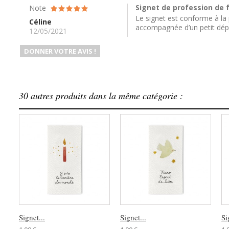
Signet de profession de f
Note
Le signet est conforme à la p
Céline
accompagnée d’un petit dépli
12/05/2021
DONNER VOTRE AVIS !
30 autres produits dans la même catégorie :
Signet...
Signet...
Si