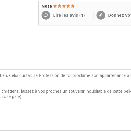
Note
Lire les avis (
1
)
Donnez vot
ien. Celui qui fait sa Profession de foi proclame son appartenance à
chrétiens, laissez à vos proches un souvenir inoubliable de cette bell
t rose pâle).