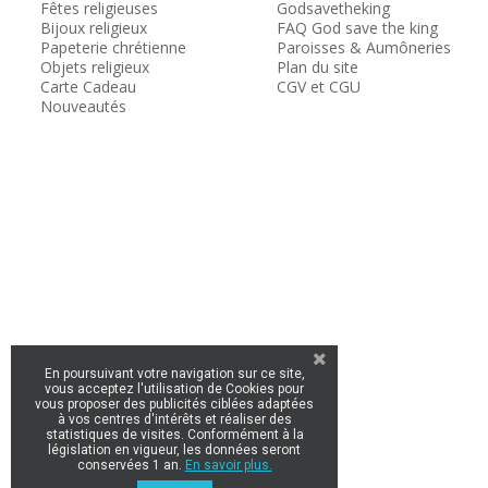
Fêtes religieuses
Godsavetheking
Bijoux religieux
FAQ God save the king
Papeterie chrétienne
Paroisses & Aumôneries
Objets religieux
Plan du site
Carte Cadeau
CGV et CGU
Nouveautés
En poursuivant votre navigation sur ce site,
vous acceptez l'utilisation de Cookies pour
vous proposer des publicités ciblées adaptées
à vos centres d'intérêts et réaliser des
statistiques de visites. Conformément à la
législation en vigueur, les données seront
conservées 1 an.
En savoir plus.