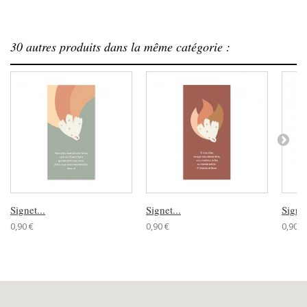
30 autres produits dans la même catégorie :
Signet...
Signet...
Signet
0,90 €
0,90 €
0,90 €