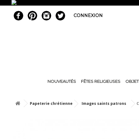
CONNEXION
NOUVEAUTÉS
FÊTES RELIGIEUSES
OBJET
Papeterie chrétienne
Images saints patrons
C