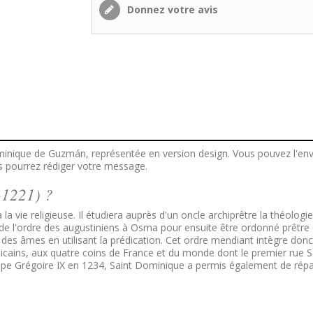
Donnez votre avis
minique de Guzmán, représentée en version design. Vous pouvez l'en
us pourrez rédiger votre message.
-1221) ?
a vie religieuse. Il étudiera auprès d'un oncle archiprêtre la théolog
 de l'ordre des augustiniens à Osma pour ensuite être ordonné prêtre
 des âmes en utilisant la prédication. Cet ordre mendiant intègre don
ains, aux quatre coins de France et du monde dont le premier rue Sai
ape Grégoire IX en 1234, Saint Dominique a permis également de répand