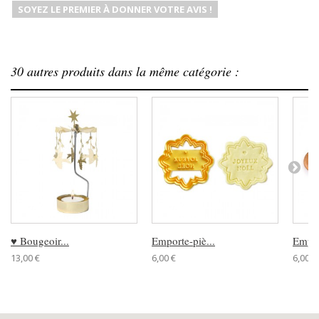
SOYEZ LE PREMIER À DONNER VOTRE AVIS !
30 autres produits dans la même catégorie :
♥ Bougeoir...
Emporte-piè...
Empor
13,00 €
6,00 €
6,00 €