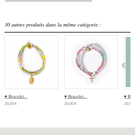
30 autres produits dans la même catégorie :
♥ Bracelet...
♥ Bracelet...
♥ Brac
20,00 €
20,00 €
20,00 