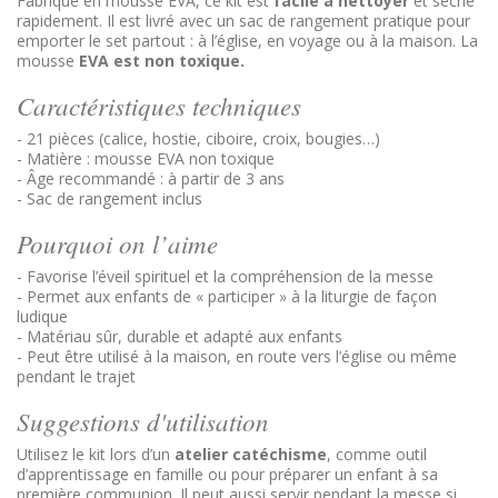
Fabriqué en mousse EVA, ce kit est
facile à nettoyer
et sèche
rapidement. Il est livré avec un sac de rangement pratique pour
emporter le set partout : à l’église, en voyage ou à la maison. La
mousse
EVA est non toxique.
Caractéristiques techniques
- 21 pièces (calice, hostie, ciboire, croix, bougies…)
- Matière : mousse EVA non toxique
- Âge recommandé : à partir de 3 ans
- Sac de rangement inclus
Pourquoi on l’aime
- Favorise l’éveil spirituel et la compréhension de la messe
- Permet aux enfants de « participer » à la liturgie de façon
ludique
- Matériau sûr, durable et adapté aux enfants
- Peut être utilisé à la maison, en route vers l’église ou même
pendant le trajet
Suggestions d'utilisation
Utilisez le kit lors d’un
atelier catéchisme
, comme outil
d’apprentissage en famille ou pour préparer un enfant à sa
première communion. Il peut aussi servir pendant la messe si