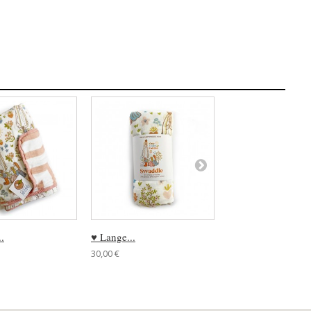
.
♥ Lange...
♥ Lange...
30,00 €
30,00 €