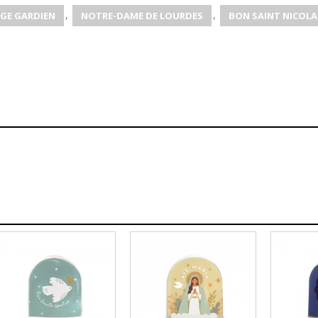
,
,
GE GARDIEN
NOTRE-DAME DE LOURDES
BON SAINT NICOLA