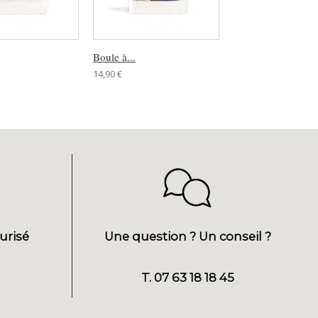
Boule à...
Boule à...
14,90 €
14,90 €
urisé
Une question ? Un conseil ?
T. 07 63 18 18 45