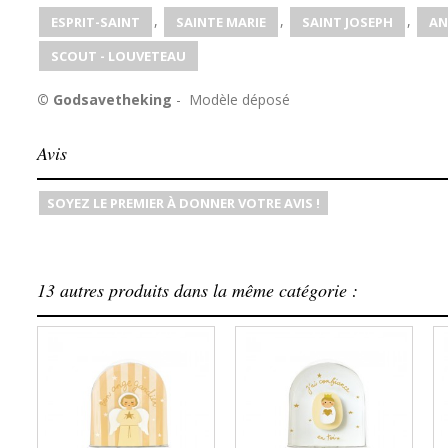
,
,
,
ESPRIT-SAINT
SAINTE MARIE
SAINT JOSEPH
AN
SCOUT - LOUVETEAU
© Godsavetheking
- Modèle déposé
Avis
SOYEZ LE PREMIER À DONNER VOTRE AVIS !
13 autres produits dans la même catégorie :