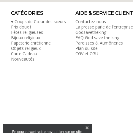
CATÉGORIES
AIDE & SERVICE CLIENT
♥ Coups de Cœur des sœurs
Contactez-nous
Prix doux !
La presse parle de l'entreprise
Fêtes religieuses
Godsavetheking
Bijoux religieux
FAQ God save the king
Papeterie chrétienne
Paroisses & Aumôneries
Objets religieux
Plan du site
Carte Cadeau
CGV et CGU
Nouveautés
En poursuivant votre navigation sur ce site,