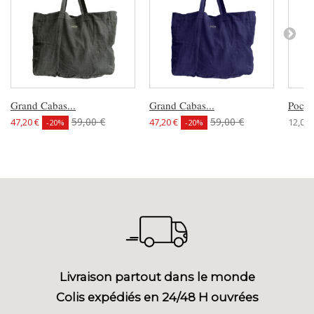
Grand Cabas...
Grand Cabas...
Pochet
59,00 €
59,00 €
47,20 €
47,20 €
12,00 
-20%
-20%
Livraison partout dans le monde
Colis expédiés en 24/48 H ouvrées