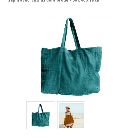
sapin avec Ichthus doré brodé – 50 x 40 x 18 cm