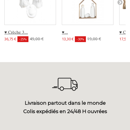
♥ Crèche 3...
♥...
♥ Crè
49,00 €
19,00 €
36,75 €
13,30 €
17,50 
-25%
-30%
Livraison partout dans le monde
Colis expédiés en 24/48 H ouvrées