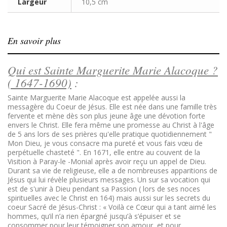
Largeur
10,5 cm
En savoir plus
Qui est Sainte Marguerite Marie Alacoque ?
( 1647-1690)
:
Sainte Marguerite Marie Alacoque est appelée aussi la
messagère du Coeur de Jésus. Elle est née dans une famille très
fervente et mène dès son plus jeune âge une dévotion forte
envers le Christ. Elle fera même une promesse au Christ à l'âge
de 5 ans lors de ses prières qu'elle pratique quotidiennement
"
Mon Dieu, je vous consacre ma pureté et vous fais vœu de
perpétuelle chasteté "
. En 1671, elle entre au couvent de la
Visition à Paray-le -Monial après avoir reçu un appel de Dieu.
Durant sa vie de religieuse, elle a de nombreuses apparitions de
Jésus qui lui révèle plusieurs messages. Un sur sa vocation qui
est de s'unir à Dieu pendant sa Passion ( lors de ses noces
spirituelles avec le Christ en 164) mais aussi sur les secrets du
coeur Sacré de Jésus-Christ :
« Voilà ce Cœur qui a tant aimé les
hommes, qu’il n’a rien épargné jusqu’à s’épuiser et se
consommer pour leur témoigner son amour, et pour