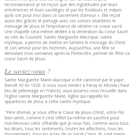
reconnaissance je ne reçois que des ingratitudes par leurs
irrévérences et leurs sacrilèges et par les froideurs et mépris
qu’ils ont pour moi dans ce sacrement d’amour »
. Elle reçoit
aussi des grâces et partage avec ses soeurs visantines le
message de Jésus et l'importance de vénérer ce coeur sacré.
Une chapelle sera même dédiée à la vénération du coeur Sacré
au sein du Couvent. Sainte Marguerite Alacoque, sainte
mystique, a permis de mettre en lumière le message du Christ
et son amour pour les hommes. Aujourd'hui, une fête se
déroulant trois semaines après la Pentecôte, permet de fêter ce
coeur Sacré de Jésus.
Le saviez-vous
?
Sainte Marguerite Marie Alacoque a été canonisé par le pape
Benoît XV en 1920. Si vous vous rendez à Paray-le-Monial ( haut
lieu de pèlerinage en France), vous pourrez vous recueillir dans
l'église sainte Marguerite Marie, église qui rappelle les
apparitions de Jésus à cette sainte mystique.
"Père éternel, je vous offre le Cœur de Jésus-Christ, votre Fils
bien-aimé, comme il s’est offert lui-même en sacrifice pour
moi.Recevez cette offrande que je vous fais, comme aussi tous
les désirs, tous les sentiments, toutes les affections, tous les
mouvements, tous les actes de ce Sacré-Cœur. Ils sont miens,