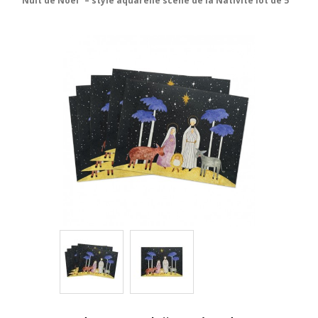
“Nuit de Noël” – style aquarelle scène de la Nativité lot de 5