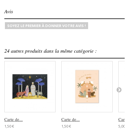
Avis
SOYEZ LE PREMIER À DONNER VOTRE AVIS !
24 autres produits dans la même catégorie :
Carte de...
Carte de...
Cartes
1,50 €
1,50 €
5,00 €