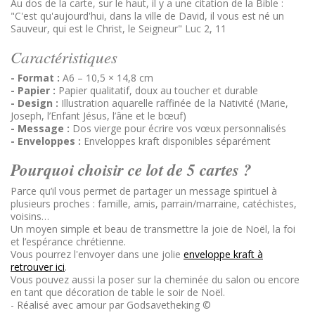
Au dos de la carte, sur le haut, il y a une citation de la Bible :
"C'est qu'aujourd'hui, dans la ville de David, il vous est né un
Sauveur, qui est le Christ, le Seigneur" Luc 2, 11
Caractéristiques
- Format :
A6 – 10,5 × 14,8 cm
- Papier :
Papier qualitatif, doux au toucher et durable
- Design :
Illustration aquarelle raffinée de la Nativité (Marie,
Joseph, l’Enfant Jésus, l’âne et le bœuf)
- Message :
Dos vierge pour écrire vos vœux personnalisés
- Enveloppes :
Enveloppes kraft disponibles séparément
Pourquoi choisir ce lot de 5 cartes ?
Parce qu’il vous permet de partager un message spirituel à
plusieurs proches : famille, amis, parrain/marraine, catéchistes,
voisins…
Un moyen simple et beau de transmettre la joie de Noël, la foi
et l’espérance chrétienne.
Vous pourrez l'envoyer dans une jolie
enveloppe kraft à
retrouver ici
.
Vous pouvez aussi la poser sur la cheminée du salon ou encore
en tant que décoration de table le soir de Noël.
- Réalisé avec amour par Godsavetheking ©️