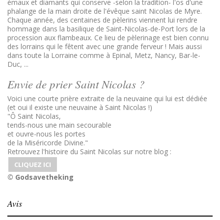
émaux et diamants qui conserve -selon la tradition- l'os d'une
phalange de la main droite de l'évêque saint Nicolas de Myre.
Chaque année, des centaines de pèlerins viennent lui rendre
hommage dans la basilique de Saint-Nicolas-de-Port lors de la
procession aux flambeaux. Ce lieu de pèlerinage est bien connu
des lorrains qui le fêtent avec une grande ferveur ! Mais aussi
dans toute la Lorraine comme à Epinal, Metz, Nancy, Bar-le-
Duc, ...
Envie de prier Saint Nicolas ?
Voici une courte prière extraite de la neuvaine qui lui est dédiée
(et oui il existe une neuvaine à Saint Nicolas !)
"
Ô Saint Nicolas,
tends-nous une main secourable
et ouvre-nous les portes
de la Miséricorde Divine.
"
Retrouvez l'histoire du Saint Nicolas sur notre blog :
CLIQUEZ ICI
© Godsavetheking
Avis