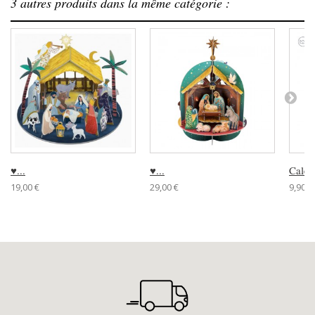
3 autres produits dans la même catégorie :
♥...
♥...
Calend
19,00 €
29,00 €
9,90 €