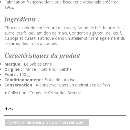
Fabrication française dans une biscuiterie artisanale créée en
1962
Ingrédients :
Chocolat noir de couverture de cacao, farine de blé, beurre frais,
sucre, œufs, sel, amidon de maïs.
Contient du gluten, de l’œuf,
du soja et du lait. Fabriqué dans un atelier utilisant également du
sésame, des fruits à coques
Caractéristiques du produit
Marque :
La Sablésienne
Origine :
France – Sablé-sur-Sarthe
Poids :
100 g
Conditionnement :
Boîte décorative
Conservation :
À conserver dans un endroit sec et frais
♥ Collection
"Coups de Cœur des Sœurs"
Avis
SOYEZ LE PREMIER À DONNER VOTRE AVIS !