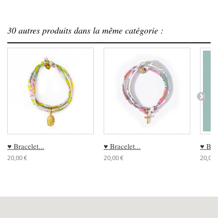
30 autres produits dans la même catégorie :
♥ Bracelet...
♥ Bracelet...
♥ Brac
20,00 €
20,00 €
20,00 