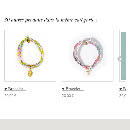
30 autres produits dans la même catégorie :
♥ Bracelet...
♥ Bracelet...
♥ Brac
20,00 €
20,00 €
20,00 