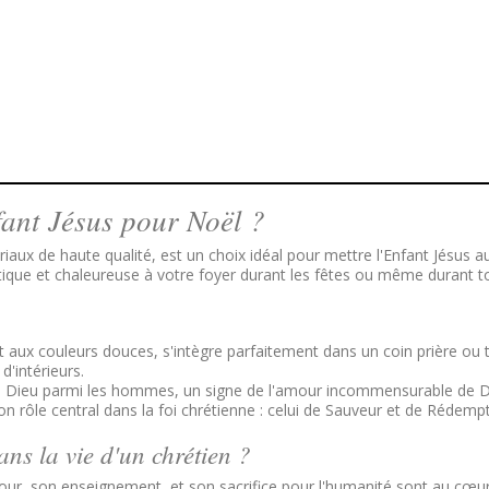
fant Jésus pour Noël ?
riaux de haute qualité, est un choix idéal pour mettre l'Enfant Jésus 
tique et chaleureuse à votre foyer durant les fêtes ou même durant t
et aux couleurs douces, s'intègre parfaitement dans un coin prière ou
d'intérieurs.
 de Dieu parmi les hommes, un signe de l'amour incommensurable de Die
n rôle central dans la foi chrétienne : celui de Sauveur et de Rédemp
ns la vie d'un chrétien ?
our, son enseignement, et son sacrifice pour l'humanité sont au cœur d