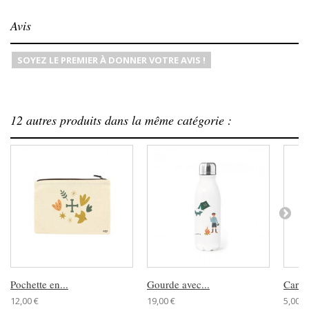
Avis
SOYEZ LE PREMIER À DONNER VOTRE AVIS !
12 autres produits dans la même catégorie :
Pochette en...
Gourde avec...
Carnet
12,00 €
19,00 €
5,00 €