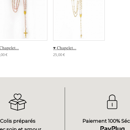
Chapelet...
♥ Chapelet...
,00 €
25,00 €
Colis préparés
Paiement 100% Séc
ec soin et amour