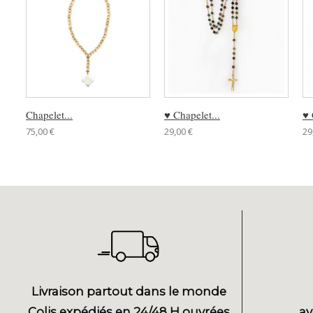
Chapelet...
♥ Chapelet...
♥ 
75,00 €
29,00 €
29
Livraison partout dans le monde
Colis expédiés en 24/48 H ouvrées
av