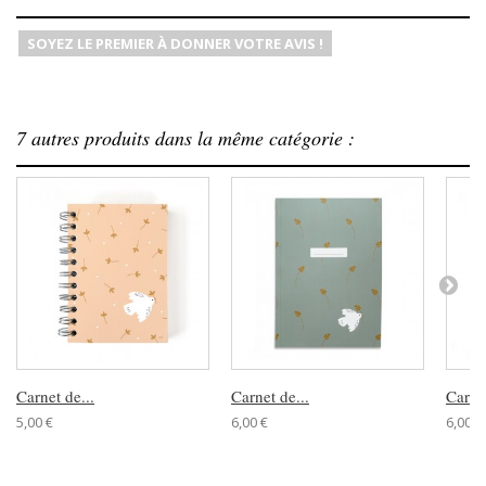
SOYEZ LE PREMIER À DONNER VOTRE AVIS !
7 autres produits dans la même catégorie :
Carnet de...
Carnet de...
Carnet
5,00 €
6,00 €
6,00 €