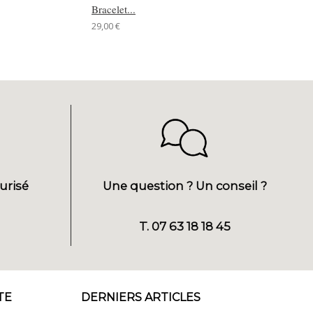
Bracelet...
♥ Bracelet...
29,00 €
22,00 €
urisé
Une question ? Un conseil ?
T. 07 63 18 18 45
TE
DERNIERS ARTICLES