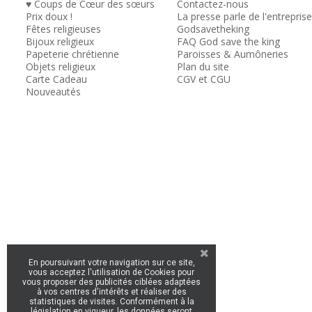
♥ Coups de Cœur des sœurs
Contactez-nous
Prix doux !
La presse parle de l'entreprise
Fêtes religieuses
Godsavetheking
Bijoux religieux
FAQ God save the king
Papeterie chrétienne
Paroisses & Aumôneries
Objets religieux
Plan du site
Carte Cadeau
CGV et CGU
Nouveautés
En poursuivant votre navigation sur ce site,
vous acceptez l'utilisation de Cookies pour
vous proposer des publicités ciblées adaptées
à vos centres d'intérêts et réaliser des
statistiques de visites. Conformément à la
législation en vigueur, les données seront