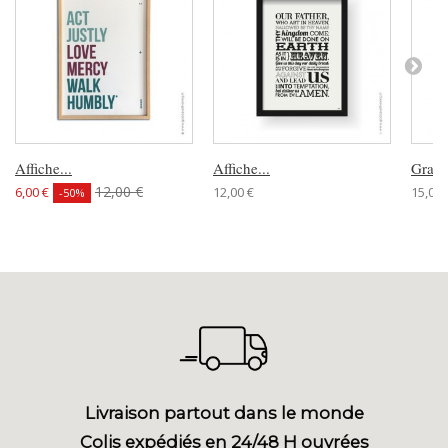
Affiche...
Affiche...
Grand
12,00 €
6,00 €
12,00 €
15,00 
-50%
Livraison partout dans le monde
Colis expédiés en 24/48 H ouvrées