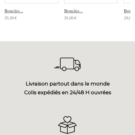
Boucles...
Boucles...
Boucl
35,00 €
35,00 €
29,00 
Livraison partout dans le monde
Colis expédiés en 24/48 H ouvrées